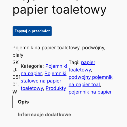
papier toaletowy
Pojemnik na papier toaletowy, podwójny,
biały
SK
Tagi:
papier
Kategorie:
Pojemniki
U:
toaletowy
, 
na papier
, 
Pojemniki
051
podwojny pojemnik
stalowe na papier
01.
na papier toal
, 
toaletowy
, 
Produkty
W
pojemnik na papier
Opis
Informacje dodatkowe