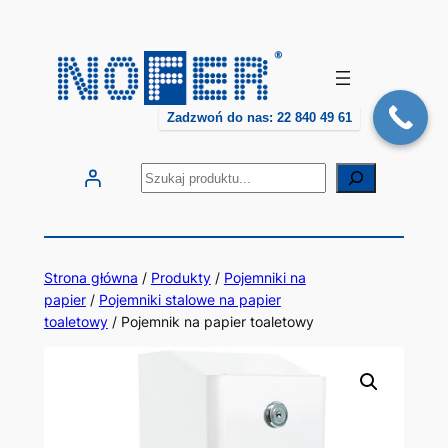
Przejdź
do
treści
Zadzwoń do nas: 22 840 49 61
Szukaj
Strona główna
/
Produkty
/
Pojemniki na
papier
/
Pojemniki stalowe na papier
toaletowy
/ Pojemnik na papier toaletowy